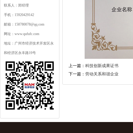
联系人：郑经理
手机：15920429142
邮箱：158780078@qq.com
网址：www.qufufc.com
地址：广州市经济技术开发区永
和经济区永丰路19号
上一篇：
科技创新成果证书
下一篇：
劳动关系和谐企业